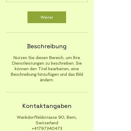
3
0
M
Weiter
i
n
.
Beschreibung
Nutzen Sie diesen Bereich, um Ihre
Dienstleistungen zu beschreiben. Sie
können den Titel bearbeiten, eine
Beschreibung hinzufügen und das Bild
ändern.
Kontaktangaben
Wankdorffeldstrasse 90, Bern,
Switzerland
+41797340473