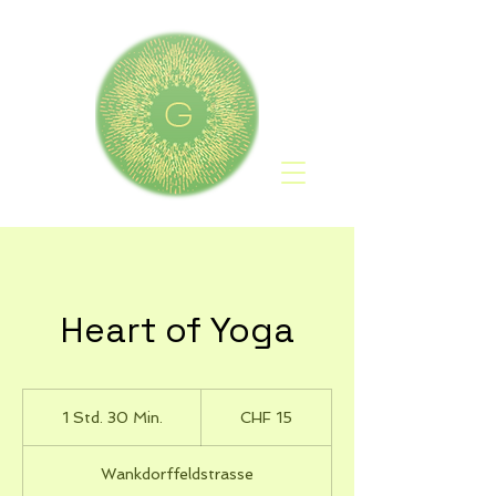
Heart of Yoga
15
Schweizer
1 Std. 30 Min.
1
CHF 15
Franken
S
t
Wankdorffeldstrasse
d