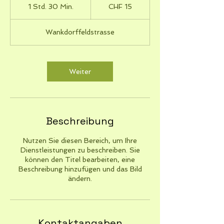
Schweizer
1 Std. 30 Min.
1
CHF 15
Franken
S
t
Wankdorffeldstrasse
d
3
0
M
Weiter
i
n
.
Beschreibung
Nutzen Sie diesen Bereich, um Ihre
Dienstleistungen zu beschreiben. Sie
können den Titel bearbeiten, eine
Beschreibung hinzufügen und das Bild
ändern.
Kontaktangaben