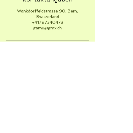
Wankdorffeldstrasse 90, Bern,
Switzerland
+41797340473
gamu@gmx.ch
Kontakt
Gabriela Müller
Spielraum Kollektiv,
Wankdorffeldstrasse 90 (3. Stock,
Nr. 312)
CH-3014 Bern,
+41 (0)79 734 04 73
,
gabriela.mueller(at)blumesein.ch