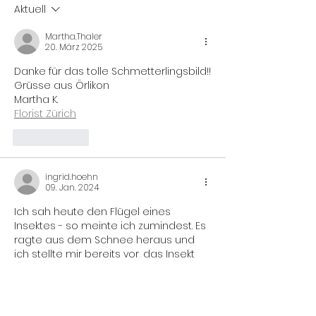
Aktuell
Martha.Thaler
20. März 2025
Danke für das tolle Schmetterlingsbild!!
Grüsse aus Örlikon
Martha K.
Florist Zürich
Gefällt mir
ingrid.hoehn
09. Jan. 2024
Ich sah heute den Flügel eines 
Insektes - so meinte ich zumindest. Es 
ragte aus dem Schnee heraus und 
ich stellte mir bereits vor, das Insekt 
(es muss eines gewesen sein von 
der Dimension eines Schmetterlings) 
nach einigen Warmtagen schlicht 
und einfach eingefroren wurde. Ich 