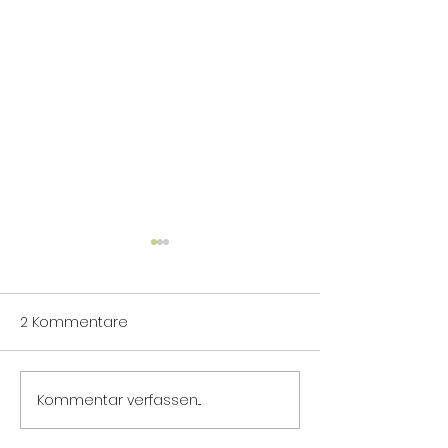
2 Kommentare
Panta rhei
Die Klarheit der Stille
Kommentar verfassen...